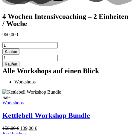
4 Wochen Intensivcoaching – 2 Einheiten
/ Woche
960,00
€
4
Wochen
Kaufen
Intensivcoaching
4
-
Wochen
Kaufen
2
Intensivcoaching
Alle Workshops auf einen Blick
Einheiten
-
/
2
Workshops
Woche
Einheiten
quantity
/
Woche
Sale
quantity
Workshops
Kettlebell Workshop Bundle
158,00
€
139,00
€
Jetzt buchen