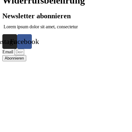
Widerrufsbelehrung
Newsletter abonnieren
Lorem ipsum dolor sit amet, consectetur
nstagram
Facebook
Email
Abonnieren
Impressum
|
Datenschutz