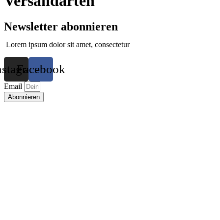
Versandarten
Newsletter abonnieren
Lorem ipsum dolor sit amet, consectetur
nstagram
Facebook
Email
Abonnieren
Impressum
|
Datenschutz