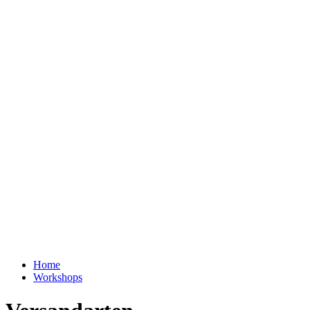
Zum
Inhalt
wechseln
Menu
Home
Workshops